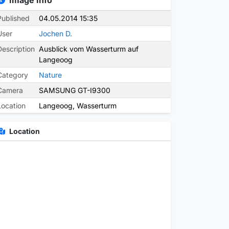
Image Info
Published
04.05.2014 15:35
User
Jochen D.
Description
Ausblick vom Wasserturm auf
Langeoog
Category
Nature
Camera
SAMSUNG GT-I9300
Location
Langeoog, Wasserturm
Location