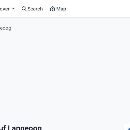
cover
Search
Map
geoog
uf Langeoog