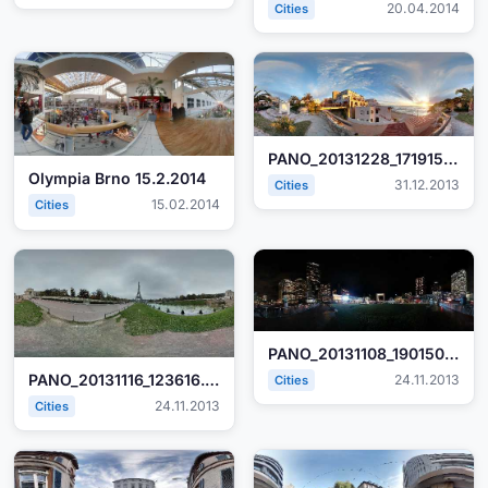
20.04.2014
Cities
PANO_20131228_171915.jpg
Olympia Brno 15.2.2014
31.12.2013
Cities
15.02.2014
Cities
PANO_20131108_190150.jpg
PANO_20131116_123616.jpg
24.11.2013
Cities
24.11.2013
Cities