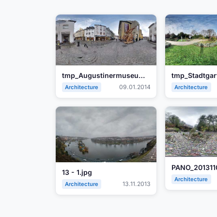
tmp_Augustinermuseum120886532.jpg
09.01.2014
Architecture
Architecture
13 - 1.jpg
Architecture
13.11.2013
Architecture