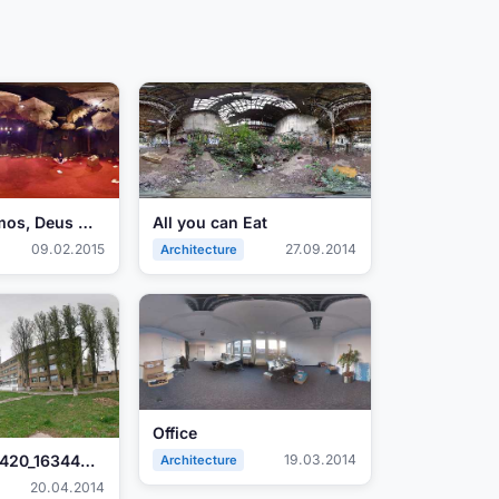
"O Que Fizemos, Deus Meu"
All you can Eat
09.02.2015
27.09.2014
Architecture
Office
PANO_20140420_163445.jpg
19.03.2014
Architecture
20.04.2014