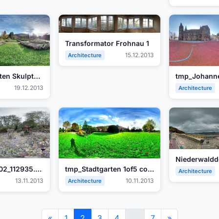
Transformator Frohnau 1
15.12.2013
Architecture
tmp_Stadtgarten Skulptur 1242311198811137.jpg
19.12.2013
Architecture
Niederwald
PANO_20131102_112935.jpg
tmp_Stadtgarten 1of5 coloured1844000514.JPG
Architecture
13.11.2013
10.11.2013
Architecture
«
1
2
3
4
…
7
»