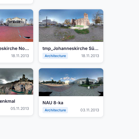
tmp_Johanneskirche Nordseite687928377.jpg
tmp_Johanneskirche Südseite-1335365142.jpg
18.11.2013
18.11.2013
Architecture
denkmal
NAU 8-ka
05.11.2013
03.11.2013
Architecture