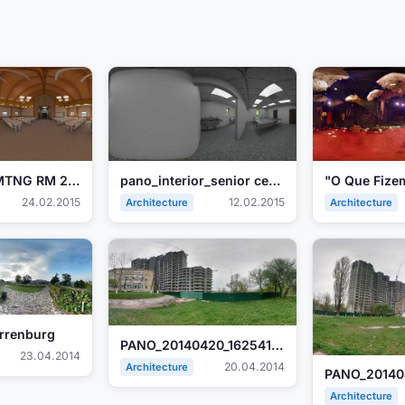
PANO_RB2B MTNG RM 2.jpg
pano_interior_senior center.jpg
24.02.2015
12.02.2015
Architecture
Architecture
rrenburg
PANO_20140420_162541.jpg
23.04.2014
20.04.2014
Architecture
Architecture