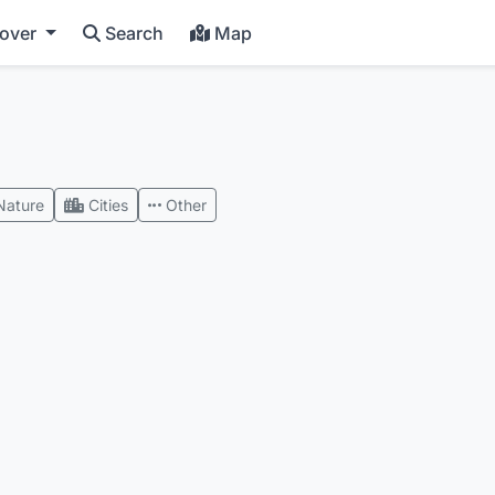
cover
Search
Map
Nature
Cities
Other