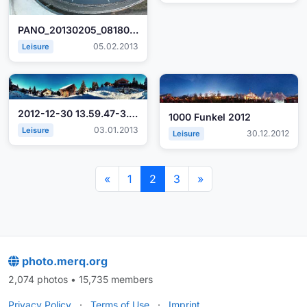
PANO_20130205_081806.jpg
05.02.2013
Leisure
2012-12-30 13.59.47-3.JPG
1000 Funkel 2012
03.01.2013
Leisure
30.12.2012
Leisure
«
1
2
3
»
photo.merq.org
2,074 photos • 15,735 members
Privacy Policy
·
Terms of Use
·
Imprint