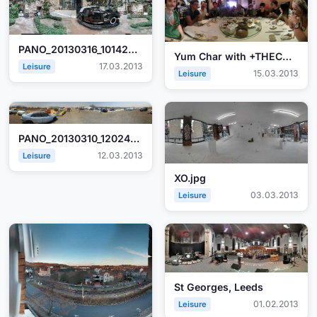
PANO_20130316_101428.jpg
Yum Char with +THECHURCH+
17.03.2013
Leisure
15.03.2013
Leisure
PANO_20130310_120249.jpg
12.03.2013
Leisure
XO.jpg
03.03.2013
Leisure
St Georges, Leeds
01.02.2013
Leisure