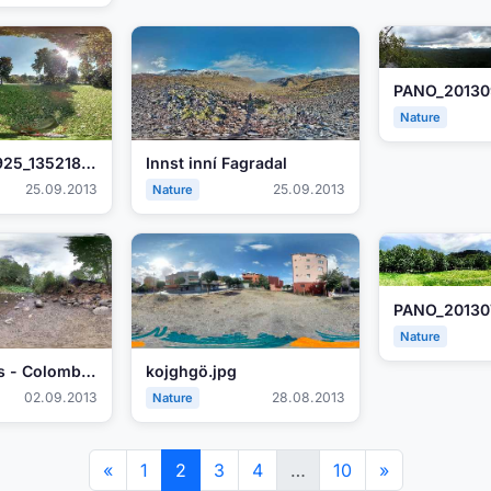
Nature
PANO_20130925_135218.jpg
Innst inní Fagradal
25.09.2013
25.09.2013
Nature
Nature
Horsetail Falls - Colombia River Gorge
kojghgö.jpg
02.09.2013
28.08.2013
Nature
«
1
2
3
4
…
10
»