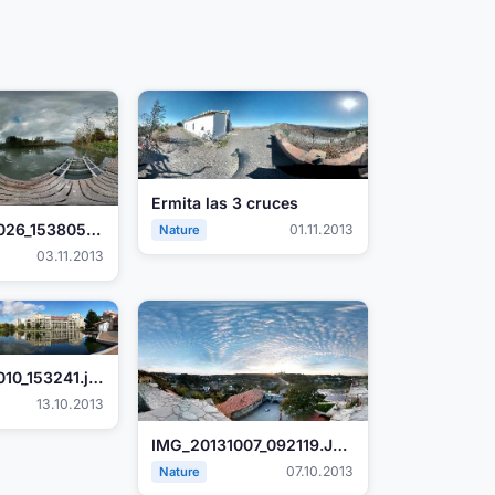
Ermita las 3 cruces
PANO_20131026_153805.jpg
01.11.2013
Nature
03.11.2013
PANO_20131010_153241.jpg
13.10.2013
IMG_20131007_092119.JPG
07.10.2013
Nature