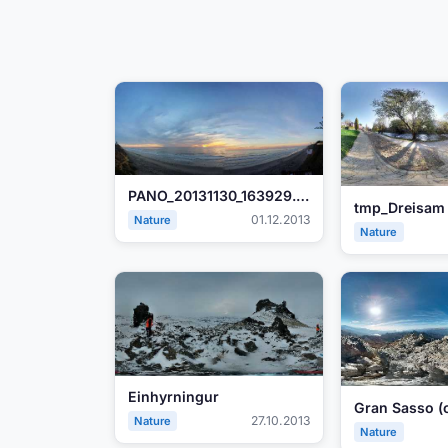
PANO_20131130_163929.jpg
01.12.2013
Nature
Nature
Einhyrningur
27.10.2013
Nature
Nature