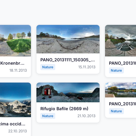
PANO_20131111_150305_2.jpg
tmp_Dreisam Kronenbrücke-1947476651.jpg
15.11.2013
Nature
18.11.2013
Nature
Rifugio Bafile (2669 m)
Nature
21.10.2013
Nature
Gran Sasso (cima occidentale, 2913 m)
22.10.2013