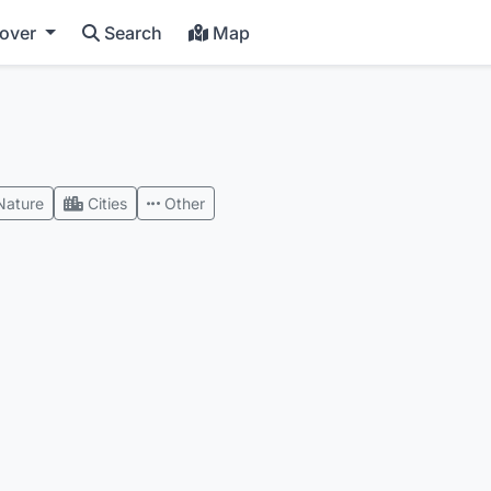
cover
Search
Map
Nature
Cities
Other